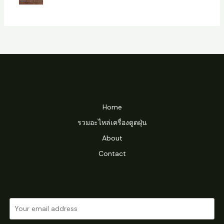
p
r
u
t
r
o
c
s
o
d
t
d
u
s
u
c
c
t
t
s
s
Home
รวมอะไหล่เครื่องดูดฝุ่น
About
Contact