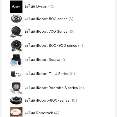
i
i
1
อะไหล่ Dyson
12
c
c
2
e
e
8
p
อะไหล่ iRobot 500 series
8
p
r
1
อะไหล่ iRobot 700 Series
12
r
o
2
o
d
1
p
อะไหล่ iRobot 800-900 series
11
d
u
1
r
u
c
9
p
o
อะไหล่ iRobot Braava
9
c
t
p
r
d
t
s
9
r
o
u
อะไหล่ iRobot E, I, J Series
9
s
p
o
d
c
5
r
d
u
t
อะไหล่ iRobot Roomba S series
5
p
o
u
c
s
1
r
d
อะไหล่ iRobot-600-series
10
c
t
0
o
u
t
s
4
อะไหล่ Roborock
4
p
d
c
s