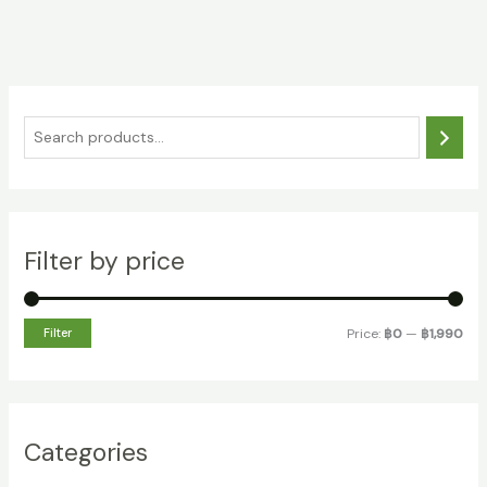
S
e
a
r
c
Filter by price
h
M
M
Filter
Price:
฿0
—
฿1,990
i
a
n
x
p
p
Categories
r
r