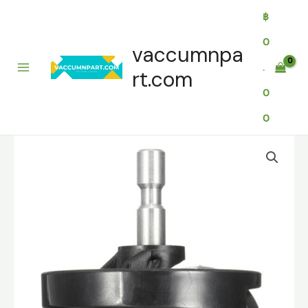
Skip
฿
to
content
0
vaccumnpa
.
rt.com
0
0