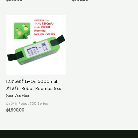
แบตเตอรี่ Li-On 5000mah
สำหรับ iRobot Roomba 9xx
8xx 7xx 6xx
อะไหล่ iRobot 700 Series
฿
1,990.00