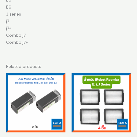
E6
J series
j7
j7+
Combo j7
Combo j7+
Related products