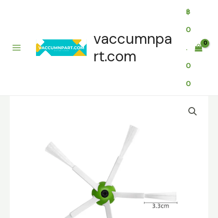
Skip
฿
to
content
0
vaccumnpa
.
rt.com
0
0