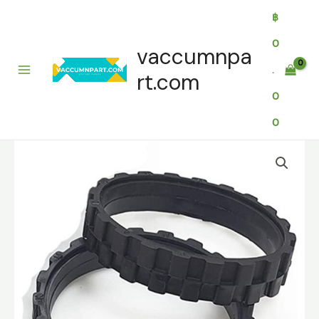
Skip
฿
to
content
0
vaccumnpa
.
rt.com
0
0