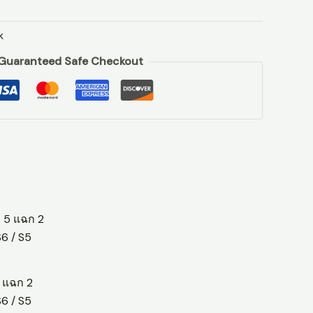
k
Guaranteed Safe Checkout
5 แฉก 2
S6 / S5