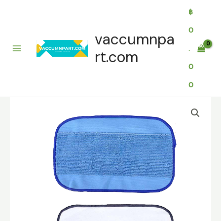
Skip
฿
to
content
0
vaccumnpa
.
rt.com
0
0