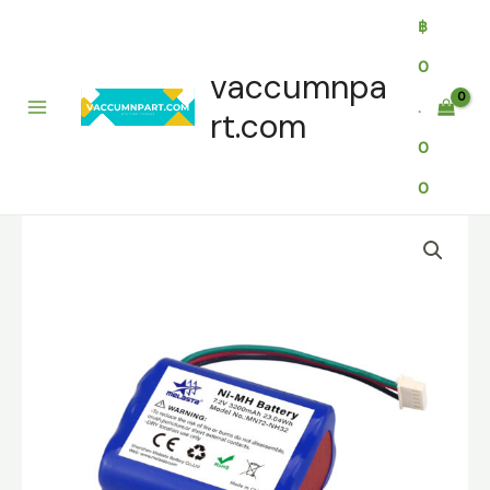
Skip
฿
to
content
0
vaccumnpa
.
rt.com
0
0